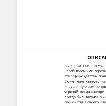
ОПИСАН
В 7 серии 4 сезона мул
незабываемыми героями
атмосферу детства, пол
Сюжет начинается с тог
игрушечную армию для
угрозой, когда Джерр
всегда был находчивым 
спокойствие своего хи