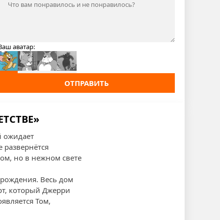
Ваш аватар:
ОТПРАВИТЬ
ЕТСТВЕ»
й ожидает
е развернётся
м, но в нежном свете
 рождения. Весь дом
рт, который Джерри
оявляется Том,