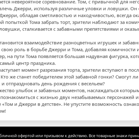
ается невероятное соревнование. Том, с привычной для нег
твлечь Джерри, используя различные уловки и ловушки. Он 
Джерри, обладая сметливостью и находчивостью, всегда ок
ой попыткой Тома забрать торт, зрители наблюдают за ком
 ловушки, сталкивается с забавными препятствиями и оказы
тановится взаимодействие разноцветных игрушек и забав
 свою роль в борьбе Джерри и Тома, добавляя комичности 
, на пути Тома появляется большая надувная фигурка, кото
в самый центр праздника.
наступает момент разрезания торта, зрители вступают в посл
Кто же станет победителем этой забавной гонки? Смогут ли
 и отпраздновать день рождения с весельем?
жество улыбок и забавных моментов, наслаждаться которы
 познакомиться с жизнью двух незабываемых персонажей 
«Том и Джерри в детстве». Не упустите возможность ознако
ом!
убличной офертой или призывом к действию. Все товарные знаки прин