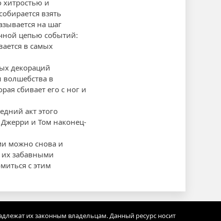
о хитростью и
собирается взять
азывается на шаг
ичной цепью событий:
вается в самых
ных декораций
и волшебства в
рая сбивает его с ног и
едний акт этого
 Джерри и Том наконец-
ми можно снова и
и их забавными
миться с этим
адлежат их законным владельцам. Данный ресурс носит