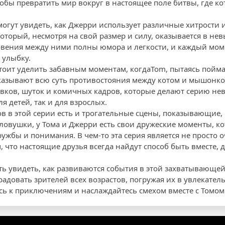
тобы превратить мир вокруг в настоящее поле битвы, где ко
могут увидеть, как Джерри использует различные хитрости 
который, несмотря на свой размер и силу, оказывается в н
овения между ними полны юмора и легкости, и каждый мом
 улыбку.
оит уделить забавным моментам, когдаTom, пытаясь пойма
казывают всю суть противостояния между котом и мышонком
вков, шуток и комичных кадров, которые делают серию не
я детей, так и для взрослых.
в в этой серии есть и трогательные сцены, показывающие, 
ловушки, у Тома и Джерри есть свои дружеские моменты, 
ружбы и понимания. В чем-то эта серия является не просто
, что настоящие друзья всегда найдут способ быть вместе, 
ть увидеть, как развиваются события в этой захватывающей
 радовать зрителей всех возрастов, погружая их в увлекат
сь к приключениям и наслаждайтесь смехом вместе с Томом