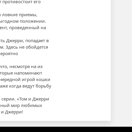
т противостоит его
и ловкие приемы,
евыгодном положении.
ент, проведенный на
ть Джерри, попадает в
. Здесь не обойдется
вероятно
что, несмотря на их
которые напоминают
 очередной игрой кошки
даже когда ведут борьбу
 серии. «Том и Джерри
ельный мир любимых
 и Джерри!