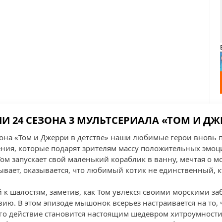
И 24 СЕЗОНА 3 МУЛЬТСЕРИАЛА «ТОМ И ДЖЕ
езона «Том и Джерри в детстве» наши любимые герои вновь 
ия, которые подарят зрителям массу положительных эмоц
 Том запускает свой маленький кораблик в ванну, мечтая о 
бывает, оказывается, что любимый котик не единственный, к
 к шалостям, заметив, как Том увлекся своими морскими за
вию. В этом эпизоде мышонок всерьез настраивается на то,
его действие становится настоящим шедевром хитроумности