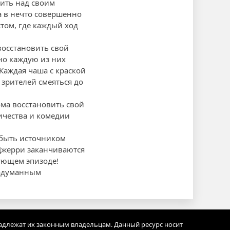
тить над своим
а в нечто совершенно
том, где каждый ход
восстановить свой
но каждую из них
Каждая чаша с краской
 зрителей смеяться до
ма восстановить свой
ичества и комедии
т быть источником
 Джерри заканчиваются
дующем эпизоде!
родуманным
адлежат их законным владельцам. Данный ресурс носит