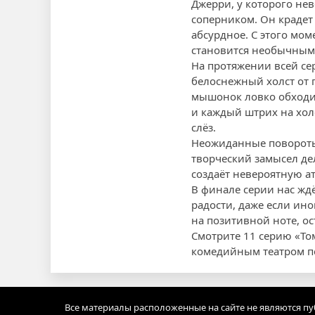
Джерри, у которого не
соперником. Он крадет
абсурдное. С этого мом
становится необычным
На протяжении всей се
белоснежный холст от 
мышонок ловко обходит
и каждый штрих на хол
слёз.
Неожиданные повороты
творческий замысел де
создаёт невероятную ат
В финале серии нас ждё
радости, даже если ин
на позитивной ноте, о
Смотрите 11 серию «То
комедийным театром п
Все материалы расположенные на сайте не являются п