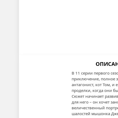
ОПИСАНИ
В 11 серии первого сез
приключение, полное з
антагонист, кот Том, 
проделки, когда они б
Сюжет начинает развив
для него – он хочет за
величественный портрет
шалостей мышонка Джер