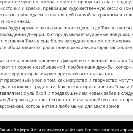
вероятное чувство юмора, не может пропустить шанс подшу
 кисточки и краски, превращая художественную сессию Том
ента мы наблюдаем за настоящей гонкой за красками и холс
 и комичным.
рии будут яркие и захватывающие сцены, где Том пытается 
похождений Джерри. Кот придумывает мудреные ловушки, 
, оставляя Тома в ещё более затруднительном положении. 
сте оборачиваются радостной комедией, которая заставляет
 сюжета, ловкие проделки Джерри и отчаянные попытки То
лают 11 серию незабываемой. Комбинация дружбы, соперн
мосферу, которая очарует зрителей всех возрастов.
т прекрасный урок о том, как искусство и творчество могу
огда возникают трудности. Как всегда, приключения Тома и
ставляя нас с улыбкой и предвкушением новых забав в сле
м и Джерри в детстве» бесплатно и наслаждайтесь точно п
ерсонажей, которые стали любимыми для миллионов.
убличной офертой или призывом к действию. Все товарные знаки прин