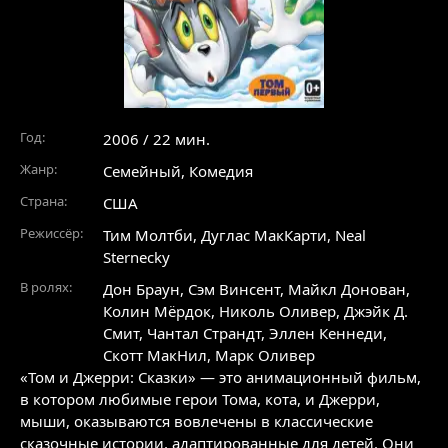
Год:
2006 / 22 мин.
Жанр:
Семейный
,
Комедия
Страна:
США
Режиссёр:
Тим Молтби, Дуглас МакКарти, Neal
Sternecky
В ролях:
Дон Браун
,
Сэм Винсент
,
Майкл Донован
,
Колин Мёрдок
,
Николь Оливер
,
Джэйк Д.
Смит
,
Чантал Страндт
,
Эллен Кеннеди
,
Скотт МакНил
,
Марк Оливер
«Том и Джерри: Сказки» — это анимационный фильм,
в котором любимые герои Тома, кота, и Джерри,
мыши, оказываются вовлечены в классические
сказочные истории, адаптированные для детей. Они