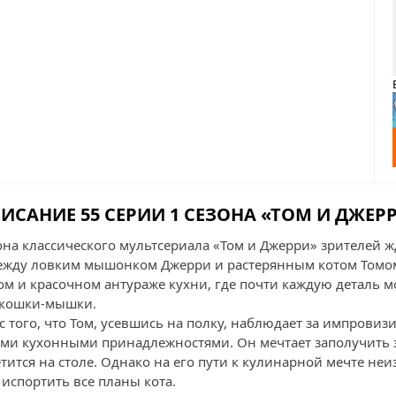
ИСАНИЕ 55 СЕРИИ 1 СЕЗОНА «ТОМ И ДЖЕР
она классического мультсериала «Том и Джерри» зрителей ж
ежду ловким мышонком Джерри и растерянным котом Томом.
ом и красочном антураже кухни, где почти каждую деталь 
в кошки-мышки.
 с того, что Том, усевшись на полку, наблюдает за импров
кими кухонными принадлежностями. Он мечтает заполучить 
ится на столе. Однако на его пути к кулинарной мечте неи
испортить все планы кота.