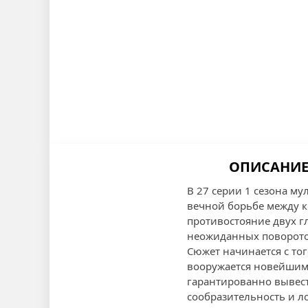
ОПИСАНИЕ 
В 27 серии 1 сезона м
вечной борьбе между к
противостояние двух г
неожиданных поворото
Сюжет начинается с тог
вооружается новейшим
гарантированно вывест
сообразительность и ло